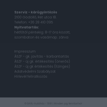
Szerviz - kárügyintézés
2100 Gödöllő, Rét utca 18.
Telefon: +36 28 410 095
Nyitvatartás:
hétfőtől péntekig: 8-17 óra között,
szombaton és vasárnap: zárva
Impresszum
ÁSZF - gk. javítás - karbantartás
ÁSZF - új gk. értékesítés (önerős)
ÁSZF - új gk értékesítés (lízinges)
Adatvédelmi Szabályzat
Hírlevél felíratkozás
© GAÁL-Autóház - 1991 | Minden jog fenntartva!