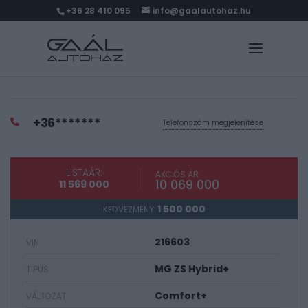
+36 28 410 095
info@gaalautohaz.hu
+36*******
Telefonszám megjelenítése
LISTAÁR:
AKCIÓS ÁR:
10 069 000
11 569 000
1 500 000
KEDVEZMÉNY:
216603
VIN
MG ZS Hybrid+
TÍPUS
Comfort+
VÁLTOZAT