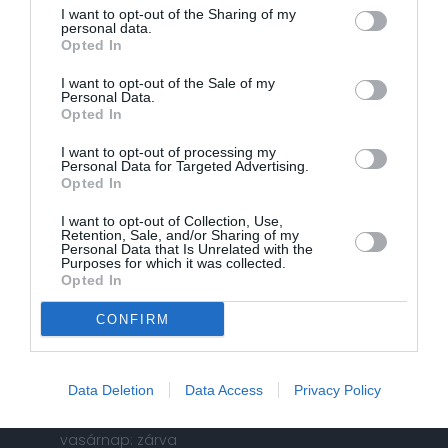
I want to opt-out of the Sharing of my
personal data.
Opted In
I want to opt-out of the Sale of my
Personal Data.
Opted In
I want to opt-out of processing my
Personal Data for Targeted Advertising.
Opted In
I want to opt-out of Collection, Use,
GAÁL-Autóház Kft.
Retention, Sale, and/or Sharing of my
Personal Data that Is Unrelated with the
info@gaalautohaz.hu
Purposes for which it was collected.
Opted In
Értékesítés:
CONFIRM
2100 Gödöllő, Dózsa György út 67.
Telefon: +36 28 525 225
Nyitvatartás:
Data Deletion
Data Access
Privacy Policy
hétfőtől péntekig: 8-17 óra között
szombaton: 9-12 óra között,
vasárnap: zárva