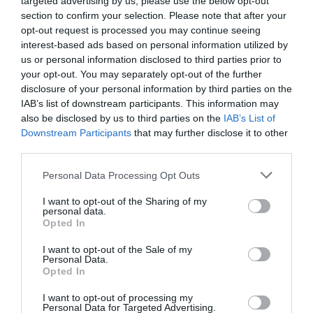
targeted advertising by us, please use the below opt-out
Legutóbbi hozzászólások
section to confirm your selection. Please note that after your
Nincs megjeleníthető bejegyzés.
opt-out request is processed you may continue seeing
interest-based ads based on personal information utilized by
us or personal information disclosed to third parties prior to
Archívum
your opt-out. You may separately opt-out of the further
Nincs megjeleníthető archívum.
disclosure of your personal information by third parties on the
IAB’s list of downstream participants. This information may
also be disclosed by us to third parties on the
IAB’s List of
Kategóriák
Downstream Participants
that may further disclose it to other
Nincs kategória
third parties.
Personal Data Processing Opt Outs
I want to opt-out of the Sharing of my
personal data.
Opted In
GAÁL-Autóház Kft.
info@gaalautohaz.hu
I want to opt-out of the Sale of my
Personal Data.
Opted In
Értékesítés:
I want to opt-out of processing my
2100 Gödöllő, Dózsa György út 67.
Personal Data for Targeted Advertising.