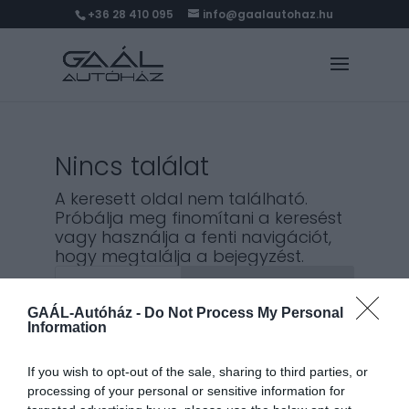
+36 28 410 095
info@gaalautohaz.hu
Nincs találat
A keresett oldal nem található.
Próbálja meg finomítani a keresést
vagy használja a fenti navigációt,
hogy megtalálja a bejegyzést.
Keresés
GAÁL-Autóház -
Do Not Process My Personal
Information
Legutóbbi bejegyzések
If you wish to opt-out of the sale, sharing to third parties, or
processing of your personal or sensitive information for