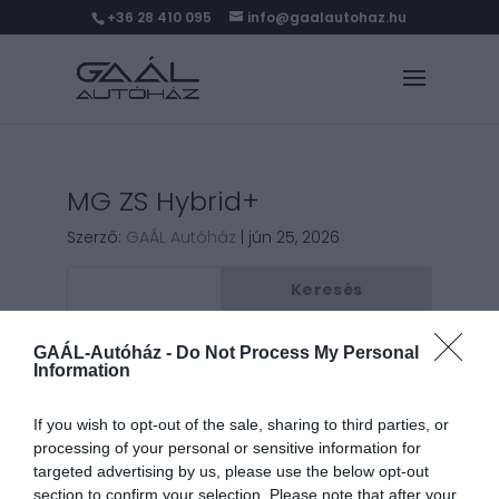
+36 28 410 095
info@gaalautohaz.hu
MG ZS Hybrid+
Szerző:
GAÁL Autóház
|
jún 25, 2026
Keresés
GAÁL-Autóház -
Do Not Process My Personal
Information
Legutóbbi bejegyzések
If you wish to opt-out of the sale, sharing to third parties, or
Legutóbbi hozzászólások
processing of your personal or sensitive information for
targeted advertising by us, please use the below opt-out
Nincs megjeleníthető bejegyzés.
section to confirm your selection. Please note that after your