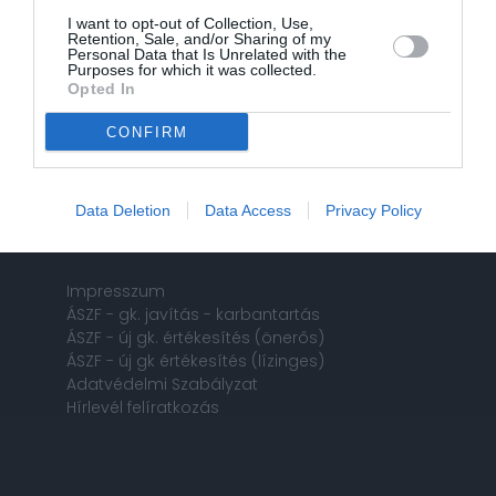
szombaton: 9-12 óra között,
I want to opt-out of Collection, Use,
Retention, Sale, and/or Sharing of my
vasárnap: zárva
Personal Data that Is Unrelated with the
Purposes for which it was collected.
Opted In
Szerviz - kárügyintézés
2100 Gödöllő, Rét utca 18.
CONFIRM
Telefon: +36 28 410 095
Nyitvatartás:
hétfőtől péntekig: 8-17 óra között,
Data Deletion
Data Access
Privacy Policy
szombaton és vasárnap: zárva
Impresszum
ÁSZF - gk. javítás - karbantartás
ÁSZF - új gk. értékesítés (önerős)
ÁSZF - új gk értékesítés (lízinges)
Adatvédelmi Szabályzat
Hírlevél felíratkozás