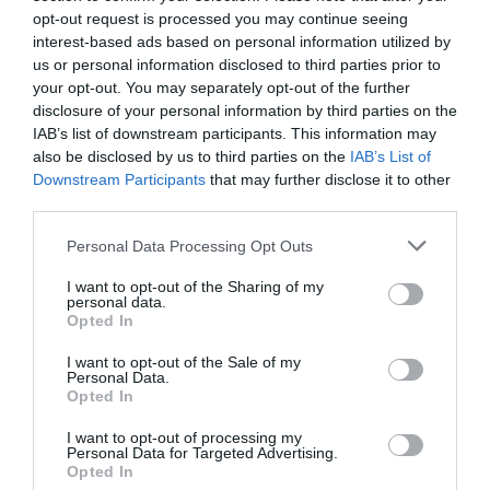
opt-out request is processed you may continue seeing
Archívum
interest-based ads based on personal information utilized by
us or personal information disclosed to third parties prior to
Nincs megjeleníthető archívum.
your opt-out. You may separately opt-out of the further
disclosure of your personal information by third parties on the
Kategóriák
IAB’s list of downstream participants. This information may
also be disclosed by us to third parties on the
IAB’s List of
Nincs kategória
Downstream Participants
that may further disclose it to other
third parties.
Personal Data Processing Opt Outs
I want to opt-out of the Sharing of my
personal data.
GAÁL-Autóház Kft.
Opted In
info@gaalautohaz.hu
I want to opt-out of the Sale of my
Personal Data.
Értékesítés:
Opted In
2100 Gödöllő, Dózsa György út 67.
I want to opt-out of processing my
Telefon: +36 28 525 225
Personal Data for Targeted Advertising.
Nyitvatartás:
Opted In
hétfőtől péntekig: 8-17 óra között