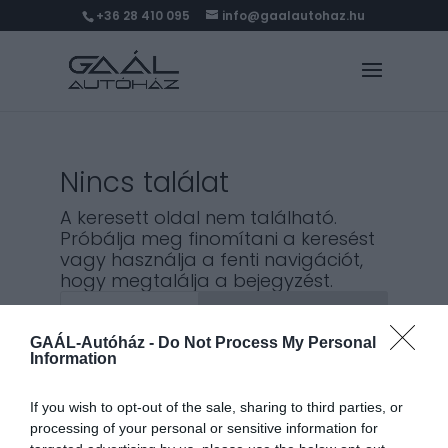
+36 28 410 095
info@gaalautohaz.hu
Nincs találat
A keresett oldal nem található.
Próbálja meg finomítani a keresést
vagy használja a fenti navigációt,
hogy megtalálja a bejegyzést.
Keresés
GAÁL-Autóház -
Do Not Process My Personal
Information
Legutóbbi bejegyzések
If you wish to opt-out of the sale, sharing to third parties, or
processing of your personal or sensitive information for