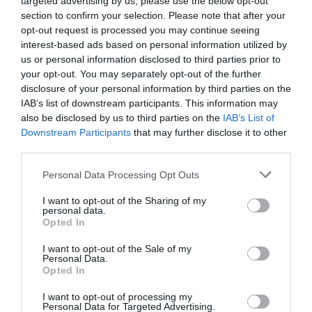
targeted advertising by us, please use the below opt-out
Legutóbbi hozzászólások
section to confirm your selection. Please note that after your
Nincs megjeleníthető bejegyzés.
opt-out request is processed you may continue seeing
interest-based ads based on personal information utilized by
us or personal information disclosed to third parties prior to
Archívum
your opt-out. You may separately opt-out of the further
Nincs megjeleníthető archívum.
disclosure of your personal information by third parties on the
IAB’s list of downstream participants. This information may
also be disclosed by us to third parties on the
IAB’s List of
Kategóriák
Downstream Participants
that may further disclose it to other
Nincs kategória
third parties.
Personal Data Processing Opt Outs
I want to opt-out of the Sharing of my
personal data.
Opted In
GAÁL-Autóház Kft.
info@gaalautohaz.hu
I want to opt-out of the Sale of my
Personal Data.
Opted In
Értékesítés:
I want to opt-out of processing my
2100 Gödöllő, Dózsa György út 67.
Personal Data for Targeted Advertising.