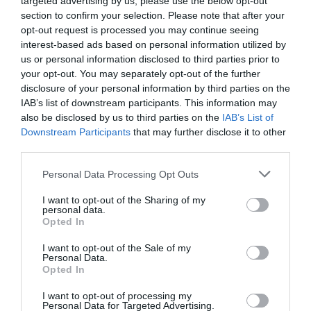
targeted advertising by us, please use the below opt-out
Legutóbbi hozzászólások
section to confirm your selection. Please note that after your
Nincs megjeleníthető bejegyzés.
opt-out request is processed you may continue seeing
interest-based ads based on personal information utilized by
us or personal information disclosed to third parties prior to
Archívum
your opt-out. You may separately opt-out of the further
Nincs megjeleníthető archívum.
disclosure of your personal information by third parties on the
IAB’s list of downstream participants. This information may
also be disclosed by us to third parties on the
IAB’s List of
Kategóriák
Downstream Participants
that may further disclose it to other
Nincs kategória
third parties.
Personal Data Processing Opt Outs
I want to opt-out of the Sharing of my
personal data.
Opted In
GAÁL-Autóház Kft.
info@gaalautohaz.hu
I want to opt-out of the Sale of my
Personal Data.
Opted In
Értékesítés:
I want to opt-out of processing my
2100 Gödöllő, Dózsa György út 67.
Personal Data for Targeted Advertising.