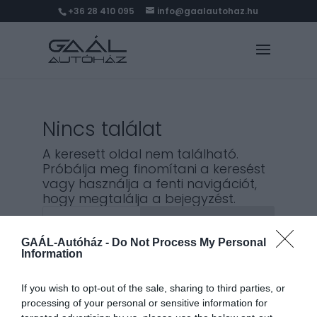
+36 28 410 095
info@gaalautohaz.hu
Nincs találat
A keresett oldal nem található.
Próbálja meg finomítani a keresést
vagy használja a fenti navigációt,
hogy megtalálja a bejegyzést.
Keresés
GAÁL-Autóház -
Do Not Process My Personal
Information
Legutóbbi bejegyzések
If you wish to opt-out of the sale, sharing to third parties, or
processing of your personal or sensitive information for