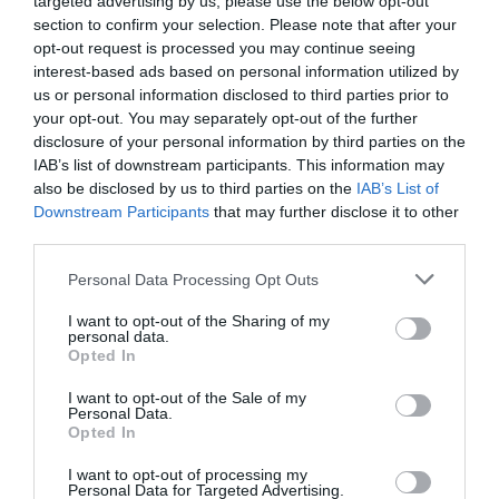
targeted advertising by us, please use the below opt-out
Legutóbbi hozzászólások
section to confirm your selection. Please note that after your
Nincs megjeleníthető bejegyzés.
opt-out request is processed you may continue seeing
interest-based ads based on personal information utilized by
us or personal information disclosed to third parties prior to
Archívum
your opt-out. You may separately opt-out of the further
Nincs megjeleníthető archívum.
disclosure of your personal information by third parties on the
IAB’s list of downstream participants. This information may
also be disclosed by us to third parties on the
IAB’s List of
Kategóriák
Downstream Participants
that may further disclose it to other
Nincs kategória
third parties.
Personal Data Processing Opt Outs
I want to opt-out of the Sharing of my
personal data.
Opted In
GAÁL-Autóház Kft.
info@gaalautohaz.hu
I want to opt-out of the Sale of my
Personal Data.
Opted In
Értékesítés:
I want to opt-out of processing my
2100 Gödöllő, Dózsa György út 67.
Personal Data for Targeted Advertising.