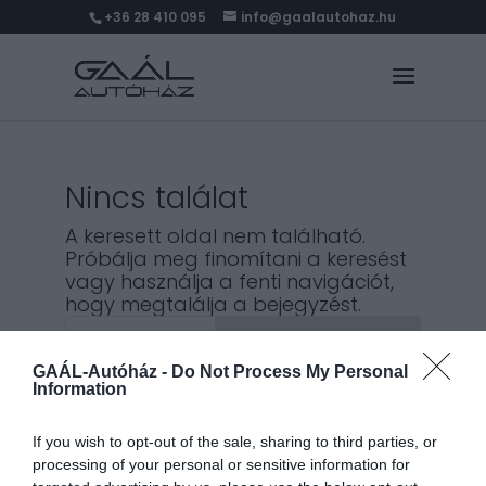
+36 28 410 095
info@gaalautohaz.hu
Nincs találat
A keresett oldal nem található.
Próbálja meg finomítani a keresést
vagy használja a fenti navigációt,
hogy megtalálja a bejegyzést.
Keresés
GAÁL-Autóház -
Do Not Process My Personal
Information
Legutóbbi bejegyzések
If you wish to opt-out of the sale, sharing to third parties, or
processing of your personal or sensitive information for